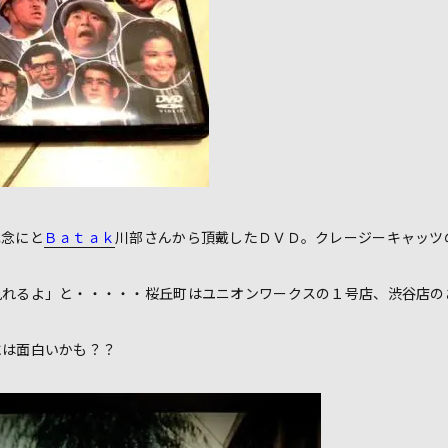
記念にと
Ｂａｔａｋ
川部さんから頂戴したＤＶＤ。クレージーキャッツ
見れるよ」と・・・・・桜丘町はユニオンワークスの１号店、渋谷店の
には面白いかも？？