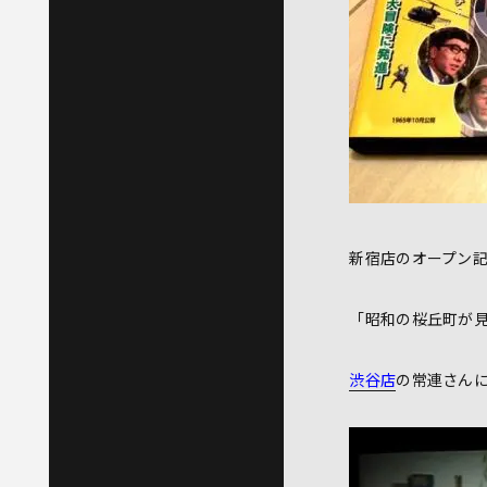
新宿店のオープン
「昭和の桜丘町が
渋谷店
の常連さん