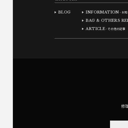
BLOG
INFORMATION
- お
BAG & OTHERS RE
ARTICLE
- その他の記事
修