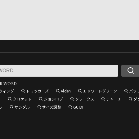
R WORD
ウィング
トリッカーズ
Alden
エドワードグリーン
パラ
n
クロケット
ジョンロブ
クラークス
チャーチ
ダ
ラ
サンダル
サイズ調整
GUIDI