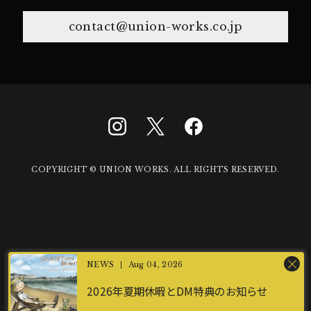
contact@union-works.co.jp
COPYRIGHT © UNION WORKS. ALL RIGHTS RESERVED.
Aug 04, 2026
2026年夏期休暇とDM特典のお知らせ