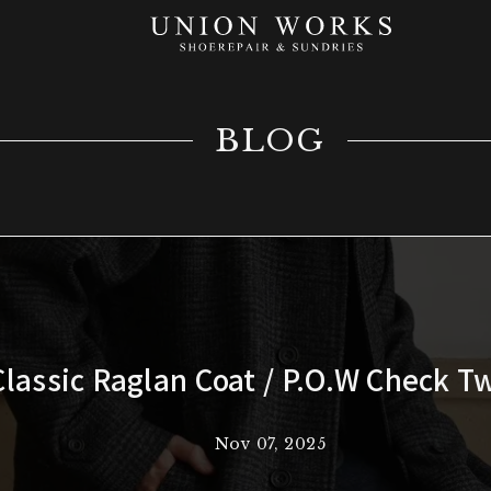
BLOG
assic Raglan Coat / P.O.W Check 
Nov 07, 2025