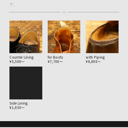
す。
なるべく似たお色の革を選び自然な仕上がりを目指しま
す。
カウンターは破れたままで履いていくと靴の芯材が割れ
てしまいます。
割れた芯材の入れ替えは出来ませんので早めに補修して
いくことが履き心地を維持していくうえで大切になりま
Counter Lining
for Boots
with Piping
¥5,500〜
¥7,700〜
¥8,800〜
す。
元々の擦れの範囲や革のダメージにより料金は変動しま
すので詳しくは実物を確認してからの判断となります。
Side Lining
¥1,650〜