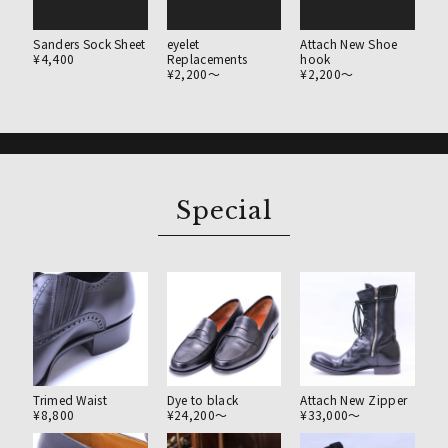
Sanders Sock Sheet
eyelet
Attach New Shoe
¥4,400
Replacements
hook
¥2,200〜
¥2,200〜
Special
Trimed Waist
Dye to black
Attach New Zipper
¥8,800
¥24,200〜
¥33,000〜