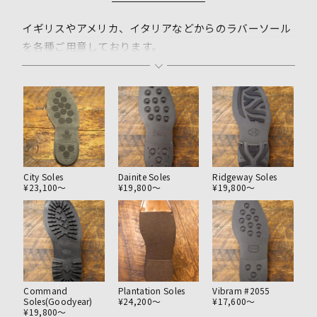
イギリスやアメリカ、イタリアなどからのラバーソール
を各種ご用意しております。
これら以外にも載せきれていない素材がございますので
お電話や店頭にてお問い合わせください。
よりお好みに合わせるカスタムオールソールも行ってお
ります。
カスタムをご依頼の際には仕上がりイメージが共有出来
る画像などがあるとイメージ違いが少なくなりますので
City Soles
Dainite Soles
Ridgeway Soles
¥23,100〜
¥19,800〜
¥19,800〜
ご用意い頂けますと安心です。
Command
Plantation Soles
Vibram #2055
Soles(Goodyear)
¥24,200〜
¥17,600〜
¥19,800〜