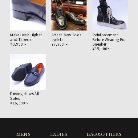
Make Heels Higher
Attach New Shoe
Reinforcement
and Tapered
eyelets
Before Wearing For
¥9,900〜
¥7,700〜
Sneaker
¥15,400〜
Driving shoes All
Soles
¥16,500〜
MENS
LADIES
BAG&OTHERS