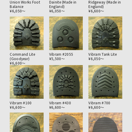
Union Works Foot
Dainite (Made in
Ridgeway (Made in
Balance
England)
England)
¥6,050〜
¥6,050〜
¥6,600〜
Command Lite
Vibram #2055
Vibram Tank Lite
(Goodyear)
¥5,500〜
¥6,050〜
¥6,600〜
Vibram #100
Vibram #430
Vibram #700
¥6,600〜
¥6,600〜
¥6,600〜