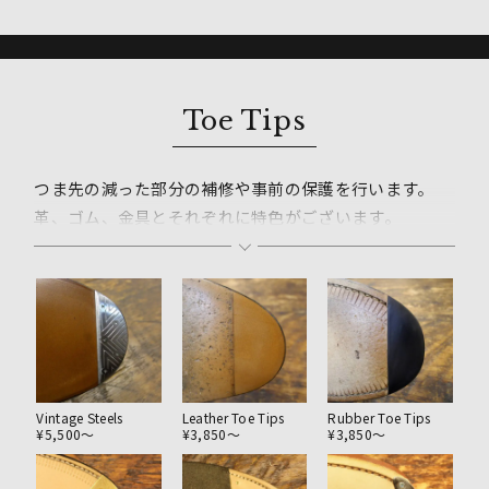
Toe Tips
つま先の減った部分の補修や事前の保護を行います。
革、ゴム、金具とそれぞれに特色がございます。
その靴の特徴や歩き方の癖に合わせた素材選びをご提案
します。
つま先は減りすぎるとその後のオールソール等の修理に
影響が出やすい箇所になりますので早目の修理が大切で
す。
Vintage Steels
Leather Toe Tips
Rubber Toe Tips
¥5,500〜
¥3,850〜
¥3,850〜