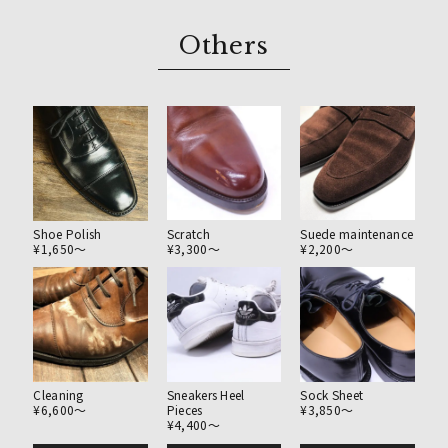
Others
Scratch
Suede maintenance
Shoe Polish
¥3,300〜
¥2,200〜
¥1,650〜
Cleaning
Sneakers Heel
Sock Sheet
¥6,600〜
Pieces
¥3,850〜
¥4,400〜