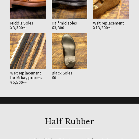
Middle Soles
Half mid soles
Welt replacement
¥3,300〜
¥3,300
¥13,200〜
Welt replacement
Black Soles
for Mckay process
¥0
¥5,500〜
Half Rubber