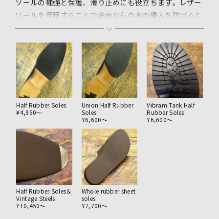
ソールの補強と保護、滑り止めにも役立ちます。レザー
ソールを保護することで底面からの水の侵入を防げるた
め雨の日対策にもなります。
オリジナルのラバーソールや様々なカラーからお選びい
ただけます。
Half Rubber Soles
Union Half Rubber
Vibram Tank Half
¥4,950〜
Soles
Rubber Soles
¥6,600〜
¥6,600〜
Half Rubber Soles＆
Whole rubber sheet
Vintage Steels
soles
¥10,450〜
¥7,700〜