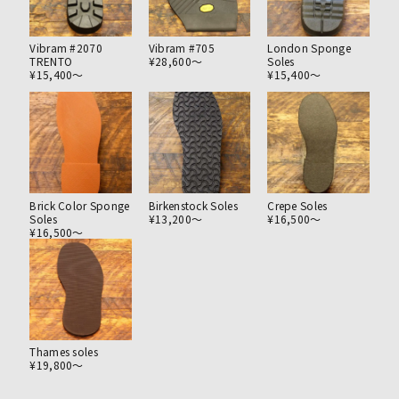
Vibram #2070
Vibram #705
London Sponge
TRENTO
¥28,600〜
Soles
¥15,400〜
¥15,400〜
Brick Color Sponge
Birkenstock Soles
Crepe Soles
Soles
¥13,200〜
¥16,500〜
¥16,500〜
Thames soles
¥19,800〜