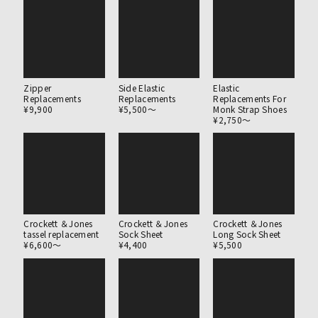
Zipper
Side Elastic
Elastic
Replacements
Replacements
Replacements For
¥9,900
¥5,500〜
Monk Strap Shoes
¥2,750〜
Crockett ＆Jones
Crockett ＆Jones
Crockett ＆Jones
tassel replacement
Sock Sheet
Long Sock Sheet
¥6,600〜
¥4,400
¥5,500