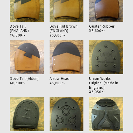
えでご希望に合わせたヒールをお選び致します。
これら以外にも載せきれていない素材がございますので
お電話や店頭にてお問い合わせください。
Dove Tail
Dove Tail Brown
Quater Rubber
(ENGLAND)
(ENGLAND)
¥6,600〜
¥6,600〜
¥6,600〜
Dove Tail (Alden)
Arrow Head
Union Works
¥6,600〜
¥6,600〜
Original (Made in
England)
¥6,050〜