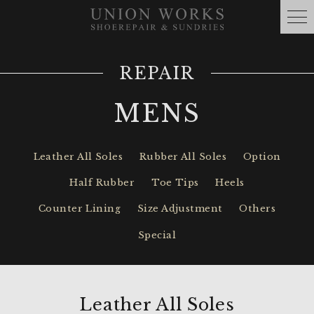
REPAIR
MENS
Leather All Soles
Rubber All Soles
Option
Half Rubber
Toe Tips
Heels
Counter Lining
Size Adjustment
Others
Special
Leather All Soles