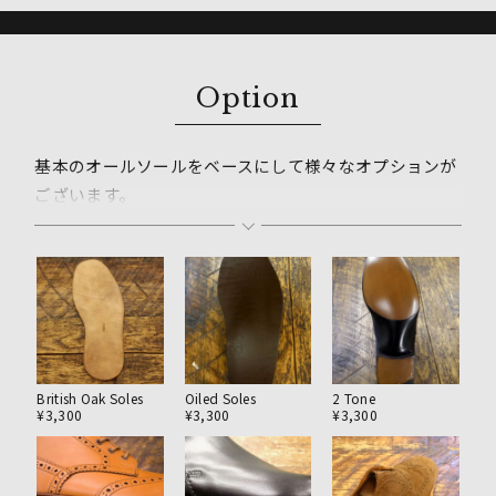
Option
基本のオールソールをベースにして様々なオプションが
ございます。
ソールの厚みやシェイプの調整、耐久性の高いソールな
どもお選び頂けます。
基本的にはそのブランドの雰囲気に合わせたオプション
のご提案を致しますが
ご希望に合わせたカスタムや簡略化による料金の調整が
可能な場合もございますのでご相談ください。
British Oak Soles
Oiled Soles
2 Tone
¥3,300
¥3,300
¥3,300