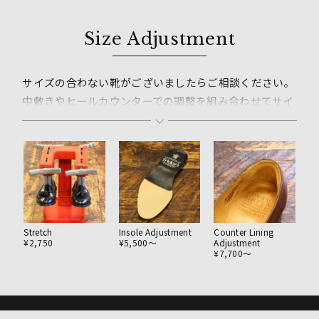
Size Adjustment
サイズの合わない靴がございましたらご相談ください。
中敷きやヒールカウンターでの調整を組み合わせてサイ
ズの改善が可能です。
ご来店であれば店頭にて中敷きのサンプルを使用し仕上
がり後のサイズ感をお試し頂けます。
きつい場合にはストレッチにより当たる部分を伸ばして
調整していくことが出来ます。
Stretch
Insole Adjustment
Counter Lining
¥2,750
¥5,500〜
Adjustment
¥7,700〜