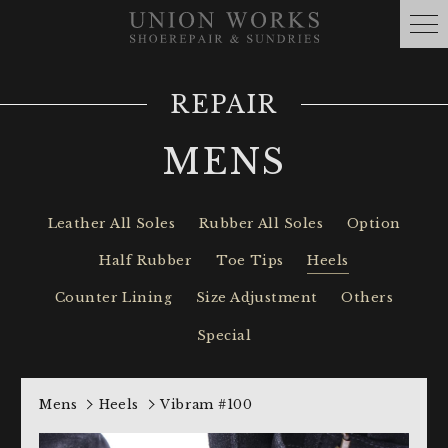
REPAIR
MENS
Leather All Soles
Rubber All Soles
Option
Half Rubber
Toe Tips
Heels
Counter Lining
Size Adjustment
Others
Special
Mens
Heels
Vibram #100