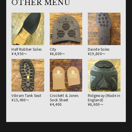
OTHER MENU
Half Rubber Soles
City
Dainite Soles
¥4,950〜
¥6,600〜
¥19,800〜
Vibram Tank Seat
Crockett ＆Jones
Ridgeway (Made in
¥15,400〜
Sock Sheet
England)
¥4,400
¥6,600〜