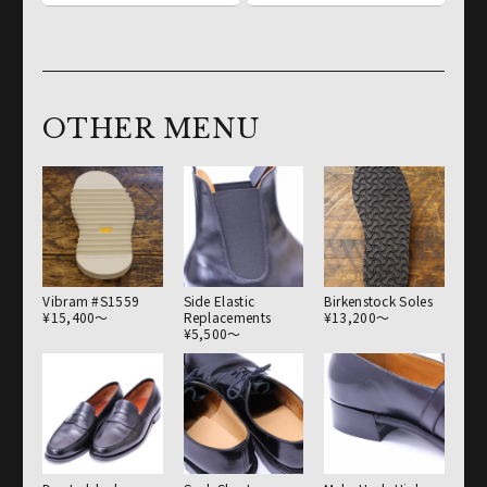
OTHER MENU
Vibram #S1559
Side Elastic
Birkenstock Soles
¥15,400〜
Replacements
¥13,200〜
¥5,500〜