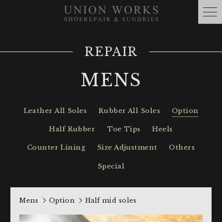
REPAIR
MENS
Leather All Soles
Rubber All Soles
Option
Half Rubber
Toe Tips
Heels
Counter Lining
Size Adjustment
Others
Special
Mens
Option
Half mid soles