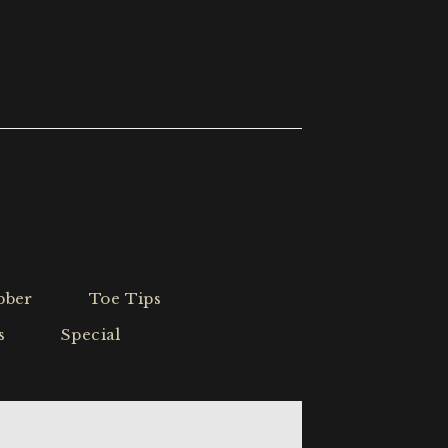
bber
Toe Tips
s
Special