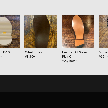
#S1559
Oiled Soles
Leather All Soles
Vibra
0〜
¥3,300
Plan C
¥15,
¥26,400〜