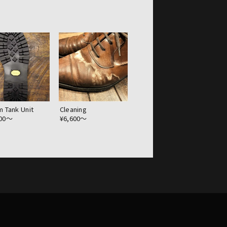
m Tank Unit
Cleaning
400〜
¥6,600〜