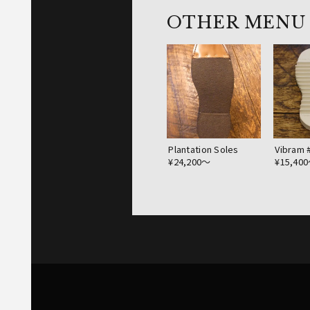
OTHER MENU
Plantation Soles
Vibram 
¥24,200〜
¥15,40