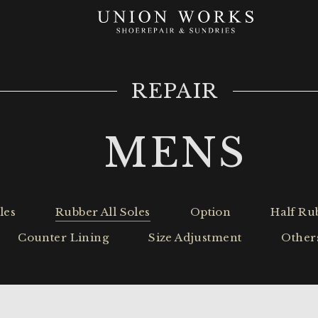
REPAIR
MENS
les
Rubber All Soles
Option
Half Ru
Counter Lining
Size Adjustment
Other