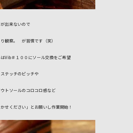
事が出来ないので
くり観察。 が習慣です（笑）
はVib＃１００にソール交換をご希望
るステッチのピッチや
アウトソールのコロコロ感など
まかせください」とお願いし作業開始！