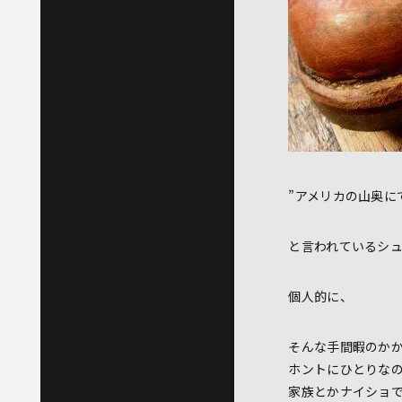
”アメリカの山奥に
と言われているシュ
個人的に、
そんな手間暇のか
ホントにひとりな
家族とかナイショ