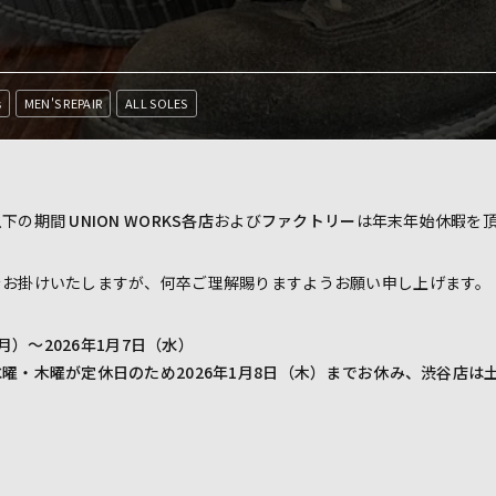
s
MEN'S REPAIR
ALL SOLES
以下の期間
UNION WORKS各店
および
ファクトリー
は年末年始休暇を
をお掛けいたしますが、何卒ご理解賜りますようお願い申し上げます。
（月）～2026年1月7日（水）
曜・木曜が定休日のため2026年1月8日（木）までお休み、渋谷店は