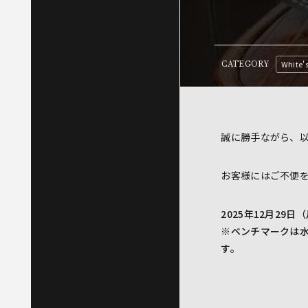
White'
CATEGORY
誠に勝手ながら、
お客様にはご不便
2025年12月29日
※ベンチマークは水
す。