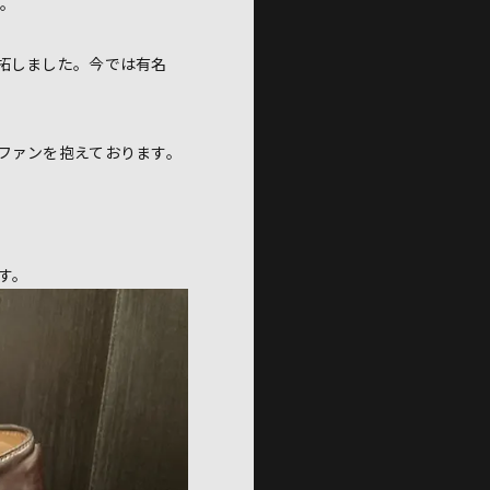
立。
拓しました。今では有名
ファンを抱えております。
す。