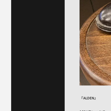
『
ALDEN』