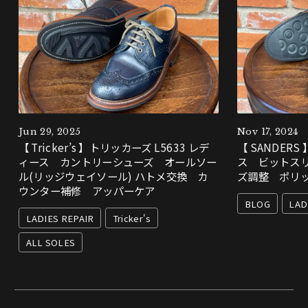
Jun 29, 2025
Nov 17, 2024
【 Tricker’s 】トリッカーズ L5633 レデ
【 SANDER
ィース カントリーシューズ オールソー
ス ビットス
ル(リッジウェイソール) ハトメ交換 カ
ズ調整 ポリ
ウンター補修 アッパーケア
BLOG
LAD
LADIES REPAIR
Tricker's
ALL SOLES