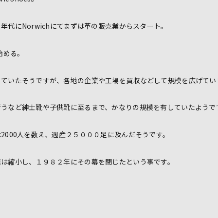
年代にNorwichにてまずは革の販売業からスタート。
始める。
していたそうですが、各地の企業や工場を買収などして規模を広げてい
行うなど紳士靴や子供靴に至るまで、かなりの規模を有していたようで
2000人を数え、週産２５０００足に及んだそうです。
模は縮小し、１９８２年にその幕を閉じたという事です。