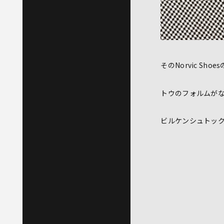
そのNorvic S
トウのフォルムがな
ビルケンシュトッ