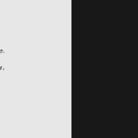
き、
す。