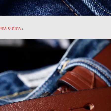
印は入りません
。