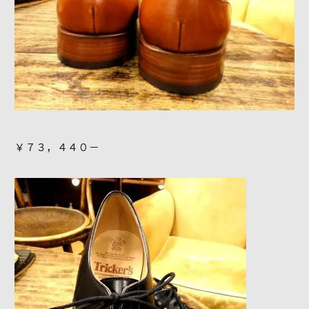
￥７３，４４０－