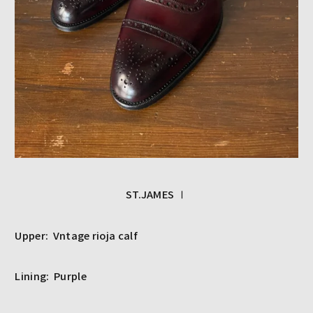
ST.JAMES Ⅰ
Upper:
V
ntage rioja calf
Lining:
P
urple