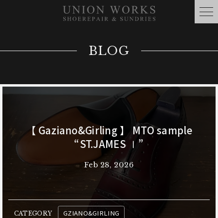
BLOG
【 Gaziano&Girling 】 MTO sample
“ST.JAMES Ⅰ”
Feb 28, 2026
GZIANO&GIRLING
CATEGORY