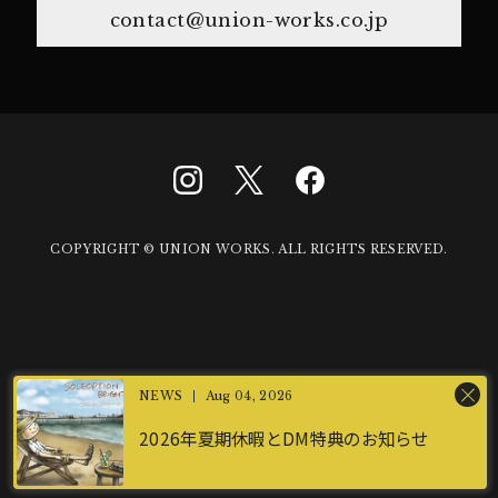
contact@union-works.co.jp
COPYRIGHT © UNION WORKS. ALL RIGHTS RESERVED.
Aug 04, 2026
2026年夏期休暇とDM特典のお知らせ