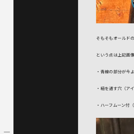
そもそもオールド
という点は上記画
・青線の部分が今
・紐を通す穴（ア
・ハーフムーン付