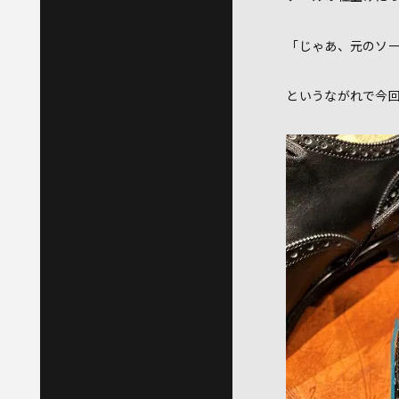
「じゃあ、元のソ
というながれで今