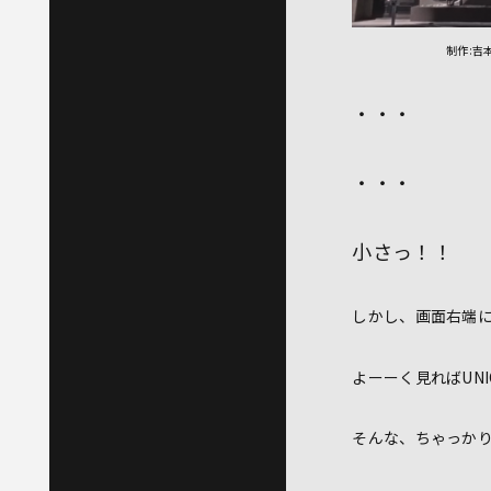
制作:吉
・・・
・・・
小さっ！！
しかし、画面右端
よーーく見ればUNI
そんな、ちゃっか