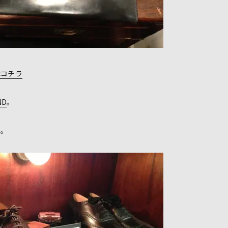
はコチラ
ND
。
ク。