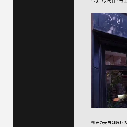
いよいよ明日！青
週末の天気は晴れ