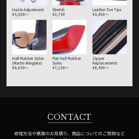
Insole Adjustment
Stretch
Leather Toe Tips
¥5,500〜
¥2,750
¥3,850〜
Half Rubber Soles
Flat Half Rubber
Zipper
(Martin Margiela)
Soles
Replacements
¥6,050〜
¥7,150〜
¥9,900〜
CONTACT
修理方法や概算のお見積り、商品についてのご質問など