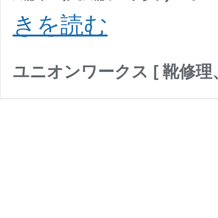
Gaziano&Girli
きを読む
MTO
完
ユニオンワークス [ 靴修理
成
品
の
ご
紹
介