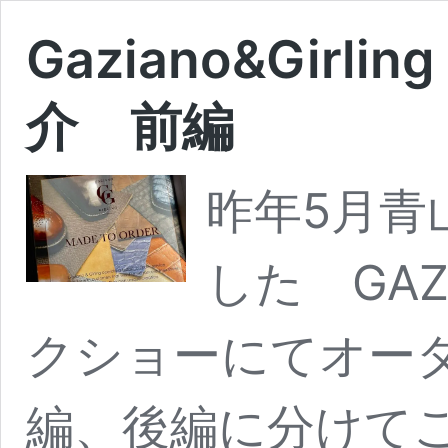
Gaziano&Girl
介 前編
昨年5月青
した GAZI
クショーにてオー
編、後編に分けてご