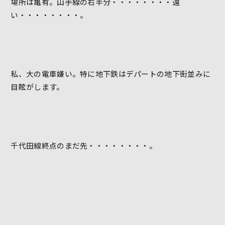
場所は亀有。山手線の右半分・・・・・・・・遠
い・・・・・・・・。
私、大の電車嫌い。特に地下鉄はデパートの地下街並みに
目眩がします。
千代田線終点のまだ先・・・・・・・・。