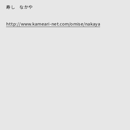
寿し なかや
http://www.kameari-net.com/omise/nakaya